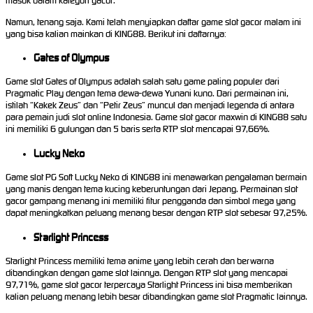
masuk dalam kategori gacor.
Namun, tenang saja. Kami telah menyiapkan daftar game slot gacor malam ini
yang bisa kalian mainkan di KING88. Berikut ini daftarnya:
Gates of Olympus
Game slot Gates of Olympus adalah salah satu game paling populer dari
Pragmatic Play dengan tema dewa-dewa Yunani kuno. Dari permainan ini,
istilah “Kakek Zeus” dan “Petir Zeus” muncul dan menjadi legenda di antara
para pemain judi slot online Indonesia. Game slot gacor maxwin di KING88 satu
ini memiliki 6 gulungan dan 5 baris serta RTP slot mencapai 97,66%.
Lucky Neko
Game slot PG Soft Lucky Neko di KING88 ini menawarkan pengalaman bermain
yang manis dengan tema kucing keberuntungan dari Jepang. Permainan slot
gacor gampang menang ini memiliki fitur pengganda dan simbol mega yang
dapat meningkatkan peluang menang besar dengan RTP slot sebesar 97,25%.
Starlight Princess
Starlight Princess memiliki tema anime yang lebih cerah dan berwarna
dibandingkan dengan game slot lainnya. Dengan RTP slot yang mencapai
97,71%, game slot gacor terpercaya Starlight Princess ini bisa memberikan
kalian peluang menang lebih besar dibandingkan game slot Pragmatic lainnya.