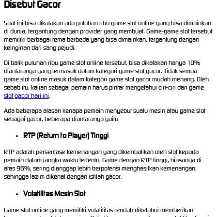
Disebut Gacor
Saat ini bisa dikatakan ada puluhan ribu game slot online yang bisa dimainkan
di dunia, tergantung dengan provider yang membuat. Game-game slot tersebut
memiliki berbagai tema berbeda yang bisa dimainkan, tergantung dengan
keinginan dari sang pejudi.
Di balik puluhan ribu game slot online tersebut, bisa dikatakan hanya 10%
diantaranya yang termasuk dalam kategori game slot gacor. Tidak semua
game slot online masuk dalam kategori game slot gacor mudah menang. Oleh
sebab itu, kalian sebagai pemain harus pintar mengetahui ciri-ciri dari game
slot gacor hari ini
.
Ada beberapa alasan kenapa pemain menyebut suatu mesin atau game slot
sebagai gacor, beberapa diantaranya yaitu:
RTP (Return to Player) Tinggi
RTP adalah persentase kemenangan yang dikembalikan oleh slot kepada
pemain dalam jangka waktu tertentu. Game dengan RTP tinggi, biasanya di
atas 96%, sering dianggap lebih berpotensi menghasilkan kemenangan,
sehingga lazim dikenal dengan istilah gacor.
Volatilitas Mesin Slot
Game slot online yang memiliki volatilitas rendah diketahui memberikan