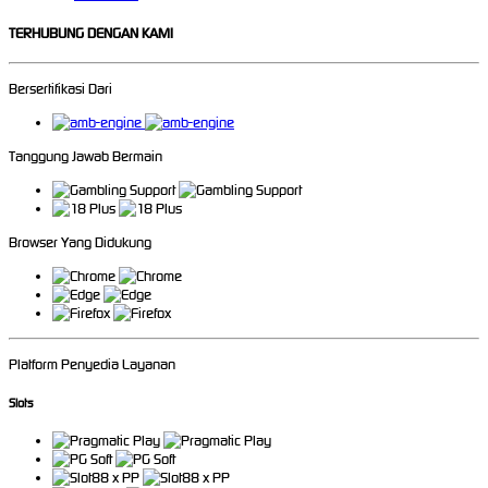
TERHUBUNG DENGAN KAMI
Bersertifikasi Dari
Tanggung Jawab Bermain
Browser Yang Didukung
Platform Penyedia Layanan
Slots