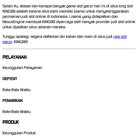
Selain itu, alasan lain kenapa banyak game slot gacor hari ini di situs king slot
KING88 adalah karena situs kami memiliki lisensi untuk menyelenggarakan
permainan judi slot online di Indonesia. Lisensi yang didapatkan dari
NexusEngine membuat KING88 dipercaya oleh banyak provider judi slot online
untuk dijadikan situs rekanan mereka.
Tunggu apalagi, segera daftarkan diri kalian dan main di situs judi
raja slot
gacor
, KING88!
PELAYANAN
Keunggulan Pelayanan
DEPOSIT
Rata-Rata Waktu
PENARIKAN
Rata-Rata Waktu
PRODUK
Keunggulan Produk