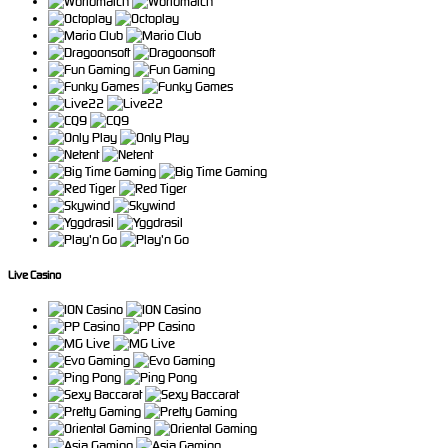
Live Casino