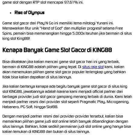
game slot dengan RTP slot mencapai 97,61% ini.
Rise of Olympus
Game slot gacor dari Play’N Go ini memiliki tema mitologi Yunani ini.
Menawarkan fitur unik "Hand of God" dan multiplier progresif selama Free
Spins, pemain bisa memenangkan hingga 5.000x taruhan jika bermain di situs
king slot King88!
Kenapa Banyak Game Slot Gacor di KING88
Bisa dikatakan jika kalian mencari game slot gacor hari ini yang terbaik,
bermain di KING88 adalah pilihan yang tepat. Di
situs raja slot
kami, kalian
akan menemukan pilihan game slot gacor populer terlengkap yang bahkan
tidak bisa kalian dapatkan di situs lainnya.
Jika kalian bertanya kenapa ada begitu banyak game slot gacor di situs king
slot KING88, jawabannya adalah karena kami menjadi official partner dari
berbagai provider judi slot gacor gampang menang terbaik di dunia. Kami telah
menjadi partner resmi dari provider slot seperti Pragmatic Play, Microgaming,
Habanero, PG Soft, hingga Slot88.
Dengan menjadi partner resmi dari provider-provider tersebut, kalian bisa
memainkan pilihan game judi slot online lebih banyak dibandingkan dengan
situs lainnya. Bahkan, tidak sedikit permainan judi slot online yang hanya bisa
kalian temukan di KING88 dan bukan di situs lainnya.