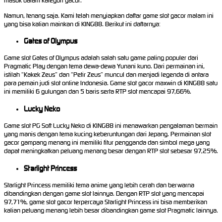
masuk dalam kategori gacor.
Namun, tenang saja. Kami telah menyiapkan daftar game slot gacor malam ini
yang bisa kalian mainkan di KING88. Berikut ini daftarnya:
Gates of Olympus
Game slot Gates of Olympus adalah salah satu game paling populer dari
Pragmatic Play dengan tema dewa-dewa Yunani kuno. Dari permainan ini,
istilah “Kakek Zeus” dan “Petir Zeus” muncul dan menjadi legenda di antara
para pemain judi slot online Indonesia. Game slot gacor maxwin di KING88 satu
ini memiliki 6 gulungan dan 5 baris serta RTP slot mencapai 97,66%.
Lucky Neko
Game slot PG Soft Lucky Neko di KING88 ini menawarkan pengalaman bermain
yang manis dengan tema kucing keberuntungan dari Jepang. Permainan slot
gacor gampang menang ini memiliki fitur pengganda dan simbol mega yang
dapat meningkatkan peluang menang besar dengan RTP slot sebesar 97,25%.
Starlight Princess
Starlight Princess memiliki tema anime yang lebih cerah dan berwarna
dibandingkan dengan game slot lainnya. Dengan RTP slot yang mencapai
97,71%, game slot gacor terpercaya Starlight Princess ini bisa memberikan
kalian peluang menang lebih besar dibandingkan game slot Pragmatic lainnya.