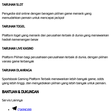
TARUHAN SLOT
Penyedia slot online dengan beragam pilihan game menarik yang
memudahkan pemain untuk mencapai jackpot
TARUHAN TOGEL
Platform togel yang menarik dari perusahan terbaik di dunia yang menawarkan
hadiah kemenangan besar
TARUHAN LIVE KASINO
Platform Pilihan bagi perusahaan-perusahaan terbaik di dunia, dengan pilihan
variasi game terbanyak
TARUHAN OLAHRAGA
Sportsbook Gaming Platform Terbaik menawarkan lebih banyak game, odds
yang lebih tinggi, dan menyediakan pilihan yang lebih banyak untuk pemain.
BANTUAN & DUKUNGAN
Servis Lainnya
CSKING88