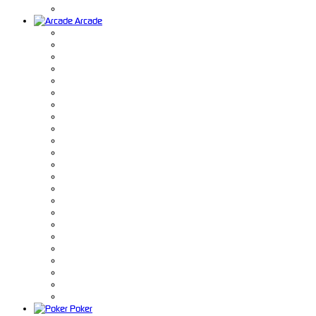
Arcade
Poker