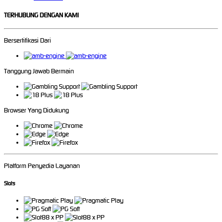
TERHUBUNG DENGAN KAMI
Bersertifikasi Dari
Tanggung Jawab Bermain
Browser Yang Didukung
Platform Penyedia Layanan
Slots