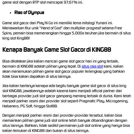
game slot dengan RTP slot mencapai 97,61% ini.
Rise of Olympus
Game slot gacor dari Play’N Go ini memiliki tema mitologi Yunani ini.
Menawarkan fitur unik "Hand of God" dan multiplier progresif selama Free
Spins, pemain bisa memenangkan hingga 5.000x taruhan jika bermain di situs
king slot King88!
Kenapa Banyak Game Slot Gacor di KING88
Bisa dikatakan jika kalian mencari game slot gacor hari ini yang terbaik,
bermain di KING88 adalah pilihan yang tepat. Di
situs raja slot
kami, kalian
akan menemukan pilihan game slot gacor populer terlengkap yang bahkan
tidak bisa kalian dapatkan di situs lainnya.
Jika kalian bertanya kenapa ada begitu banyak game slot gacor di situs king
slot KING88, jawabannya adalah karena kami menjadi official partner dari
berbagai provider judi slot gacor gampang menang terbaik di dunia. Kami telah
menjadi partner resmi dari provider slot seperti Pragmatic Play, Microgaming,
Habanero, PG Soft, hingga Slot88.
Dengan menjadi partner resmi dari provider-provider tersebut, kalian bisa
memainkan pilihan game judi slot online lebih banyak dibandingkan dengan
situs lainnya. Bahkan, tidak sedikit permainan judi slot online yang hanya bisa
kalian temukan di KING88 dan bukan di situs lainnya.