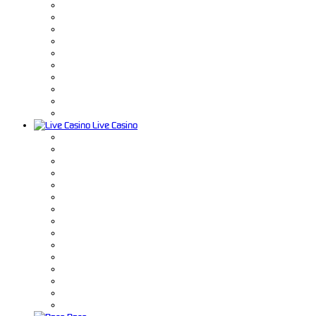
Live Casino