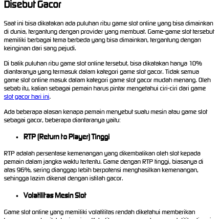
Disebut Gacor
Saat ini bisa dikatakan ada puluhan ribu game slot online yang bisa dimainkan
di dunia, tergantung dengan provider yang membuat. Game-game slot tersebut
memiliki berbagai tema berbeda yang bisa dimainkan, tergantung dengan
keinginan dari sang pejudi.
Di balik puluhan ribu game slot online tersebut, bisa dikatakan hanya 10%
diantaranya yang termasuk dalam kategori game slot gacor. Tidak semua
game slot online masuk dalam kategori game slot gacor mudah menang. Oleh
sebab itu, kalian sebagai pemain harus pintar mengetahui ciri-ciri dari game
slot gacor hari ini
.
Ada beberapa alasan kenapa pemain menyebut suatu mesin atau game slot
sebagai gacor, beberapa diantaranya yaitu:
RTP (Return to Player) Tinggi
RTP adalah persentase kemenangan yang dikembalikan oleh slot kepada
pemain dalam jangka waktu tertentu. Game dengan RTP tinggi, biasanya di
atas 96%, sering dianggap lebih berpotensi menghasilkan kemenangan,
sehingga lazim dikenal dengan istilah gacor.
Volatilitas Mesin Slot
Game slot online yang memiliki volatilitas rendah diketahui memberikan