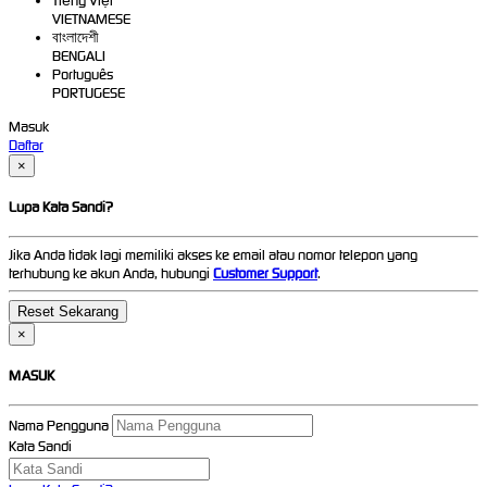
Tiếng Việt
VIETNAMESE
বাংলাদেশী
BENGALI
Português
PORTUGESE
Masuk
Daftar
×
Lupa Kata Sandi?
Jika Anda tidak lagi memiliki akses ke email atau nomor telepon yang
terhubung ke akun Anda, hubungi
Customer Support
.
×
MASUK
Nama Pengguna
Kata Sandi