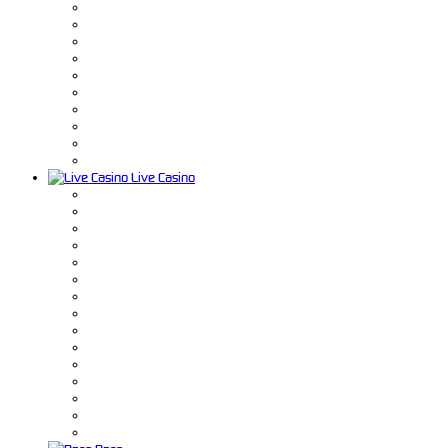
Live Casino