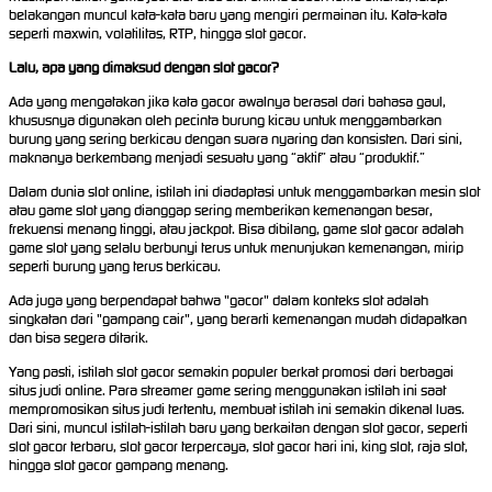
belakangan muncul kata-kata baru yang mengiri permainan itu. Kata-kata
seperti maxwin, volatilitas, RTP, hingga slot gacor.
Lalu, apa yang dimaksud dengan slot gacor?
Ada yang mengatakan jika kata gacor awalnya berasal dari bahasa gaul,
khususnya digunakan oleh pecinta burung kicau untuk menggambarkan
burung yang sering berkicau dengan suara nyaring dan konsisten. Dari sini,
maknanya berkembang menjadi sesuatu yang “aktif” atau “produktif.”
Dalam dunia slot online, istilah ini diadaptasi untuk menggambarkan mesin slot
atau game slot yang dianggap sering memberikan kemenangan besar,
frekuensi menang tinggi, atau jackpot. Bisa dibilang, game slot gacor adalah
game slot yang selalu berbunyi terus untuk menunjukan kemenangan, mirip
seperti burung yang terus berkicau.
Ada juga yang berpendapat bahwa "gacor" dalam konteks slot adalah
singkatan dari "gampang cair", yang berarti kemenangan mudah didapatkan
dan bisa segera ditarik.
Yang pasti, istilah slot gacor semakin populer berkat promosi dari berbagai
situs judi online. Para streamer game sering menggunakan istilah ini saat
mempromosikan situs judi tertentu, membuat istilah ini semakin dikenal luas.
Dari sini, muncul istilah-istilah baru yang berkaitan dengan slot gacor, seperti
slot gacor terbaru, slot gacor terpercaya, slot gacor hari ini, king slot, raja slot,
hingga slot gacor gampang menang.