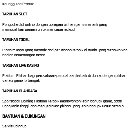
Keunggulan Produk
TARUHAN SLOT
Penyedia slot online dengan beragam pilihan game menarik yang
memudahkan pemain untuk mencapai jackpot
TARUHAN TOGEL
Platform togel yang menarik dari perusahan terbaik di dunia yang menawarkan
hadiah kemenangan besar
TARUHAN LIVE KASINO
Platform Pilihan bagi perusahaan-perusahaan terbaik di dunia, dengan pilihan
variasi game terbanyak
TARUHAN OLAHRAGA
Sportsbook Gaming Platform Terbaik menawarkan lebih banyak game, odds
yang lebih tinggi, dan menyediakan pilihan yang lebih banyak untuk pemain.
BANTUAN & DUKUNGAN
Servis Lainnya