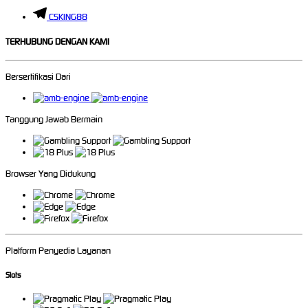
CSKING88
TERHUBUNG DENGAN KAMI
Bersertifikasi Dari
Tanggung Jawab Bermain
Browser Yang Didukung
Platform Penyedia Layanan
Slots