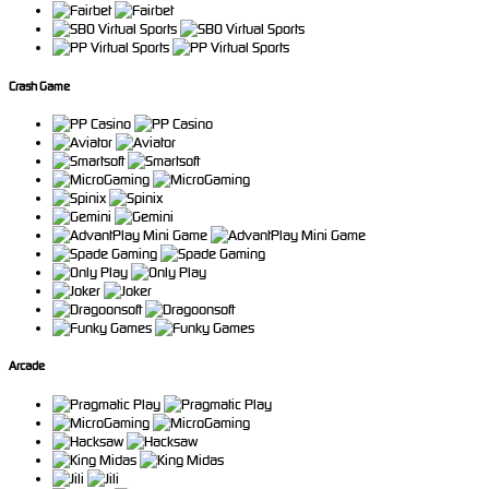
Crash Game
Arcade