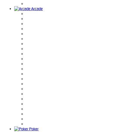
Arcade
Poker