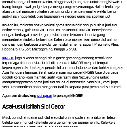
memainkannya di rumah, kantor, hingga saat jalan-jalan untuk mengisi waktu
luang hanya lewat gadget tanpa mengurangi keseruannya. Hal ini tentu saja
akan sangat membantu kalian yang mungkin hanya memiliki waktu luang
sedikit sehingga tidak bisa bepergian ke negara yang melegalkan judi.
Karena itu, mainkan aneka variasi game slot terbaik hanya di situs judi slot
online terbaik, yaitu KING88. Perlu kalian ketahui, KING88 bekerjasama
dengan berbagai provider game slot online ternama di dunia yang
menyediakan koleksi terbaiknya. Kalian bisa memainkan game slot online
uang asli dari berbagai provider game slot ternama, seperti Pragmatic Play,
Habanero, PG Soft, Microgaming, hingga Slot88.
KING88
juga dikenal sebagai situs gacor gampang menang terbaik dan
terpercaya di Indonesia. Hal ini dikarenakan KING88 menjadi tempat
kepercayaan dari berbagai pejudi slot online di Indonesia dan bahkan negara
Asia Tenggara lainnya. Salah satu alasan mengapa KING88 bisa dipercaya
adalah karena kami memiliki sertifikasi resmi dari NexusEngine untuk
menyelenggarakan game judi slot online di Indonesia. Selain itu, kami juga
selalu memberikan daftar slot gacor hari ini kepada para pemain di situs kami.
Ayo main di situs king
slot gacor
terpercaya KING88!
Asal-usul Istilah Slot Gacor
Meskipun istilah game judi slot atau slot online sudah lama dikenal, tetapi
belakangan muncul kata-kata baru yang mengiri permainan itu. Kata-kata