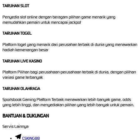
TARUHAN SLOT
Penyedia slot online dengan beragam pilihan game menarik yang
memudahkan pemain untuk mencapai jackpot
TARUHAN TOGEL
Platform togel yang menarik dari perusahan terbaik di dunia yang menawarkan
hadiah kemenangan besar
TARUHAN LIVE KASINO
Platform Pilihan bagi perusahaan-perusahaan terbaik di dunia, dengan pilihan
variasi game terbanyak
TARUHAN OLAHRAGA
Sportsbook Gaming Platform Terbaik menawarkan lebih banyak game, odds
yang lebih tinggi, dan menyediakan pilihan yang lebih banyak untuk pemain.
BANTUAN & DUKUNGAN
Servis Lainnya
CSKING88