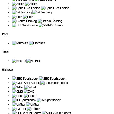
Race
Togel
Olahraga