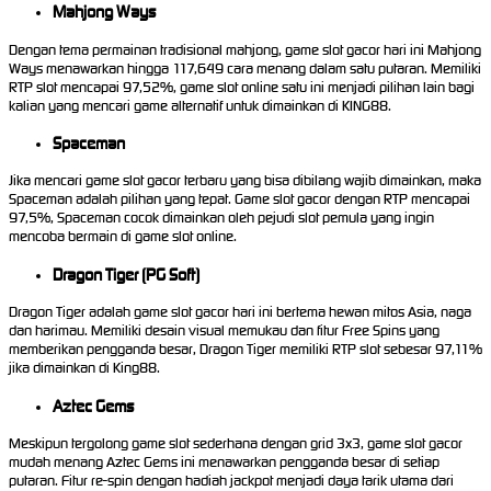
Mahjong Ways
Dengan tema permainan tradisional mahjong, game slot gacor hari ini Mahjong
Ways menawarkan hingga 117,649 cara menang dalam satu putaran. Memiliki
RTP slot mencapai 97,52%, game slot online satu ini menjadi pilihan lain bagi
kalian yang mencari game alternatif untuk dimainkan di KING88.
Spaceman
Jika mencari game slot gacor terbaru yang bisa dibilang wajib dimainkan, maka
Spaceman adalah pilihan yang tepat. Game slot gacor dengan RTP mencapai
97,5%, Spaceman cocok dimainkan oleh pejudi slot pemula yang ingin
mencoba bermain di game slot online.
Dragon Tiger (PG Soft)
Dragon Tiger adalah game slot gacor hari ini bertema hewan mitos Asia, naga
dan harimau. Memiliki desain visual memukau dan fitur Free Spins yang
memberikan pengganda besar, Dragon Tiger memiliki RTP slot sebesar 97,11%
jika dimainkan di King88.
Aztec Gems
Meskipun tergolong game slot sederhana dengan grid 3x3, game slot gacor
mudah menang Aztec Gems ini menawarkan pengganda besar di setiap
putaran. Fitur re-spin dengan hadiah jackpot menjadi daya tarik utama dari