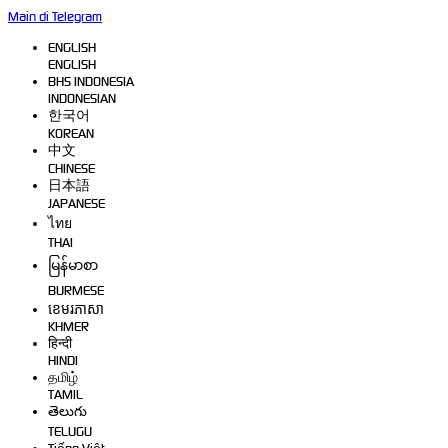
Main di Telegram
ENGLISH
ENGLISH
BHS INDONESIA
INDONESIAN
한국어
KOREAN
中文
CHINESE
日本語
JAPANESE
ไทย
THAI
မြန်မာစာ
BURMESE
ខេមរភាសា
KHMER
हिन्दी
HINDI
தமிழ்
TAMIL
తెలుగు
TELUGU