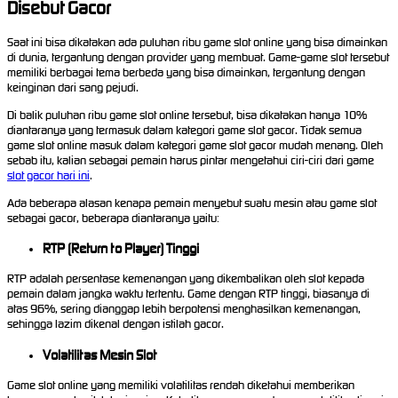
Disebut Gacor
Saat ini bisa dikatakan ada puluhan ribu game slot online yang bisa dimainkan
di dunia, tergantung dengan provider yang membuat. Game-game slot tersebut
memiliki berbagai tema berbeda yang bisa dimainkan, tergantung dengan
keinginan dari sang pejudi.
Di balik puluhan ribu game slot online tersebut, bisa dikatakan hanya 10%
diantaranya yang termasuk dalam kategori game slot gacor. Tidak semua
game slot online masuk dalam kategori game slot gacor mudah menang. Oleh
sebab itu, kalian sebagai pemain harus pintar mengetahui ciri-ciri dari game
slot gacor hari ini
.
Ada beberapa alasan kenapa pemain menyebut suatu mesin atau game slot
sebagai gacor, beberapa diantaranya yaitu:
RTP (Return to Player) Tinggi
RTP adalah persentase kemenangan yang dikembalikan oleh slot kepada
pemain dalam jangka waktu tertentu. Game dengan RTP tinggi, biasanya di
atas 96%, sering dianggap lebih berpotensi menghasilkan kemenangan,
sehingga lazim dikenal dengan istilah gacor.
Volatilitas Mesin Slot
Game slot online yang memiliki volatilitas rendah diketahui memberikan