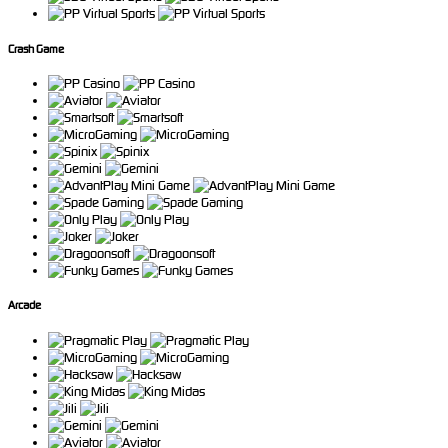
Crash Game
Arcade