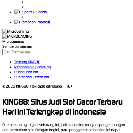
E-Sports
Promosi
MicroGaming
Semua permainan
Tentang KING88
Responsible Gambling
Pusat Bantuan
Syarat dan Ketentuan
©2025 KING88. Hak cipta dilindungi | 18+
KING88: Situs Judi Slot Gacor Terbaru
Hari Ini Terlengkap di Indonesia
Di era teknologi digital sekarang ini, judi slot online menjadi pengembangan
dari permainan slot. Dengan begini, para penggemar slot online ini dapat