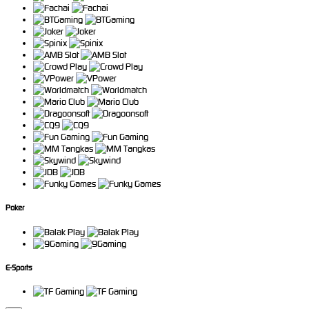
Poker
E-Sports