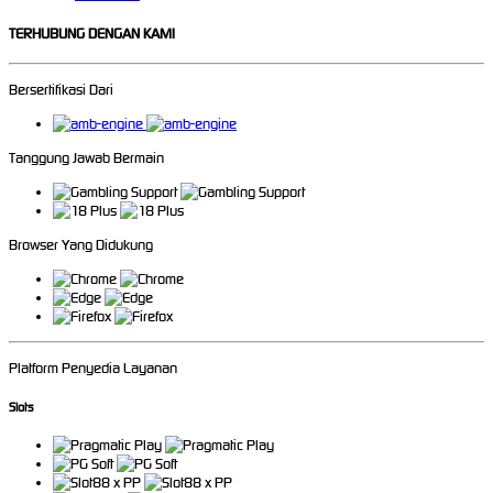
TERHUBUNG DENGAN KAMI
Bersertifikasi Dari
Tanggung Jawab Bermain
Browser Yang Didukung
Platform Penyedia Layanan
Slots