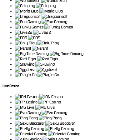
Live Casino