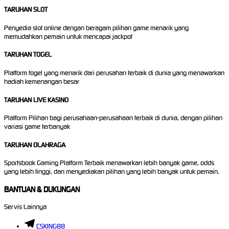
TARUHAN SLOT
Penyedia slot online dengan beragam pilihan game menarik yang
memudahkan pemain untuk mencapai jackpot
TARUHAN TOGEL
Platform togel yang menarik dari perusahan terbaik di dunia yang menawarkan
hadiah kemenangan besar
TARUHAN LIVE KASINO
Platform Pilihan bagi perusahaan-perusahaan terbaik di dunia, dengan pilihan
variasi game terbanyak
TARUHAN OLAHRAGA
Sportsbook Gaming Platform Terbaik menawarkan lebih banyak game, odds
yang lebih tinggi, dan menyediakan pilihan yang lebih banyak untuk pemain.
BANTUAN & DUKUNGAN
Servis Lainnya
CSKING88