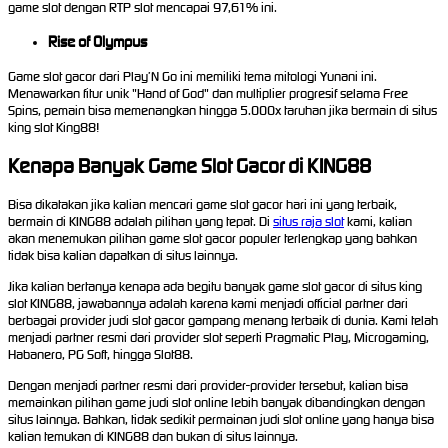
game slot dengan RTP slot mencapai 97,61% ini.
Rise of Olympus
Game slot gacor dari Play’N Go ini memiliki tema mitologi Yunani ini.
Menawarkan fitur unik "Hand of God" dan multiplier progresif selama Free
Spins, pemain bisa memenangkan hingga 5.000x taruhan jika bermain di situs
king slot King88!
Kenapa Banyak Game Slot Gacor di KING88
Bisa dikatakan jika kalian mencari game slot gacor hari ini yang terbaik,
bermain di KING88 adalah pilihan yang tepat. Di
situs raja slot
kami, kalian
akan menemukan pilihan game slot gacor populer terlengkap yang bahkan
tidak bisa kalian dapatkan di situs lainnya.
Jika kalian bertanya kenapa ada begitu banyak game slot gacor di situs king
slot KING88, jawabannya adalah karena kami menjadi official partner dari
berbagai provider judi slot gacor gampang menang terbaik di dunia. Kami telah
menjadi partner resmi dari provider slot seperti Pragmatic Play, Microgaming,
Habanero, PG Soft, hingga Slot88.
Dengan menjadi partner resmi dari provider-provider tersebut, kalian bisa
memainkan pilihan game judi slot online lebih banyak dibandingkan dengan
situs lainnya. Bahkan, tidak sedikit permainan judi slot online yang hanya bisa
kalian temukan di KING88 dan bukan di situs lainnya.