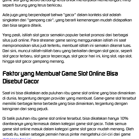
seperti burung yang terus berkicau.
Ada juga yang berpendapat bahwa "gacor" dalam konteks slot adalah
singkatan dari "gampang cair", yang berarti kemenangan mudah didapatkan
dan bisa segera ditarik.
Yang pasti, istilah slot gacor semakin populer berkat promosi dari berbagai
situs judi online. Para streamer game sering menggunakan istilah ini saat
mempromosikan situs judi tertentu, membuat istilah ini semakin dikenal luas.
Dari sini, muncul istilah-istilah baru yang berkaitan dengan slot gacor, seperti
slot gacor terbaru, slot gacor terpercaya, slot gacor hari ini, king slot, raja slot,
hingga slot gacor gampang menang.
Faktor yang Membuat Game Slot Online Bisa
Disebut Gacor
Saat ini bisa dikatakan ada puluhan ribu game slot online yang bisa dimainkan
di dunia, tergantung dengan provider yang membuat. Game-game slot tersebut
memiliki berbagai tema berbeda yang bisa dimainkan, tergantung dengan
keinginan dari sang pejudi.
Di balik puluhan ribu game slot online tersebut, bisa dikatakan hanya 10%
diantaranya yang termasuk dalam kategori game slot gacor. Tidak semua
game slot online masuk dalam kategori game slot gacor mudah menang. Oleh
sebab itu, kalian sebagai pemain harus pintar mengetahui ciri-ciri dari game