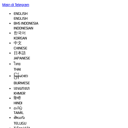
Main di Telegram
ENGLISH
ENGLISH
BHS INDONESIA
INDONESIAN
한국어
KOREAN
中文
CHINESE
日本語
JAPANESE
ไทย
THAI
မြန်မာစာ
BURMESE
ខេមរភាសា
KHMER
हिन्दी
HINDI
தமிழ்
TAMIL
తెలుగు
TELUGU