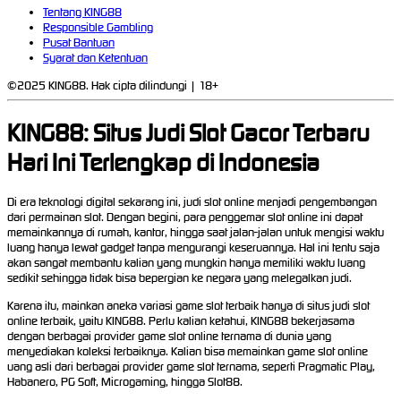
Tentang KING88
Responsible Gambling
Pusat Bantuan
Syarat dan Ketentuan
©2025 KING88. Hak cipta dilindungi | 18+
KING88: Situs Judi Slot Gacor Terbaru
Hari Ini Terlengkap di Indonesia
Di era teknologi digital sekarang ini, judi slot online menjadi pengembangan
dari permainan slot. Dengan begini, para penggemar slot online ini dapat
memainkannya di rumah, kantor, hingga saat jalan-jalan untuk mengisi waktu
luang hanya lewat gadget tanpa mengurangi keseruannya. Hal ini tentu saja
akan sangat membantu kalian yang mungkin hanya memiliki waktu luang
sedikit sehingga tidak bisa bepergian ke negara yang melegalkan judi.
Karena itu, mainkan aneka variasi game slot terbaik hanya di situs judi slot
online terbaik, yaitu KING88. Perlu kalian ketahui, KING88 bekerjasama
dengan berbagai provider game slot online ternama di dunia yang
menyediakan koleksi terbaiknya. Kalian bisa memainkan game slot online
uang asli dari berbagai provider game slot ternama, seperti Pragmatic Play,
Habanero, PG Soft, Microgaming, hingga Slot88.