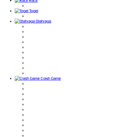
Race
Togel
Olahraga
Crash Game