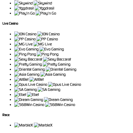
Live Casino
Race