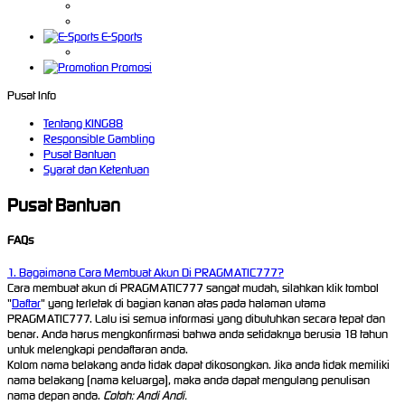
E-Sports
Promosi
Pusat Info
Tentang KING88
Responsible Gambling
Pusat Bantuan
Syarat dan Ketentuan
Pusat Bantuan
FAQs
1. Bagaimana Cara Membuat Akun Di PRAGMATIC777?
Cara membuat akun di PRAGMATIC777 sangat mudah, silahkan klik tombol
"
Daftar
" yang terletak di bagian kanan atas pada halaman utama
PRAGMATIC777. Lalu isi semua informasi yang dibutuhkan secara tepat dan
benar. Anda harus mengkonfirmasi bahwa anda setidaknya berusia 18 tahun
untuk melengkapi pendaftaran anda.
Kolom nama belakang anda tidak dapat dikosongkan. Jika anda tidak memiliki
nama belakang (nama keluarga), maka anda dapat mengulang penulisan
nama depan anda.
Cotoh: Andi Andi.