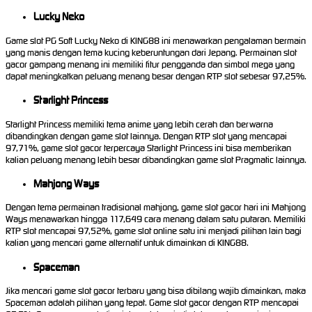
Lucky Neko
Game slot PG Soft Lucky Neko di KING88 ini menawarkan pengalaman bermain
yang manis dengan tema kucing keberuntungan dari Jepang. Permainan slot
gacor gampang menang ini memiliki fitur pengganda dan simbol mega yang
dapat meningkatkan peluang menang besar dengan RTP slot sebesar 97,25%.
Starlight Princess
Starlight Princess memiliki tema anime yang lebih cerah dan berwarna
dibandingkan dengan game slot lainnya. Dengan RTP slot yang mencapai
97,71%, game slot gacor terpercaya Starlight Princess ini bisa memberikan
kalian peluang menang lebih besar dibandingkan game slot Pragmatic lainnya.
Mahjong Ways
Dengan tema permainan tradisional mahjong, game slot gacor hari ini Mahjong
Ways menawarkan hingga 117,649 cara menang dalam satu putaran. Memiliki
RTP slot mencapai 97,52%, game slot online satu ini menjadi pilihan lain bagi
kalian yang mencari game alternatif untuk dimainkan di KING88.
Spaceman
Jika mencari game slot gacor terbaru yang bisa dibilang wajib dimainkan, maka
Spaceman adalah pilihan yang tepat. Game slot gacor dengan RTP mencapai