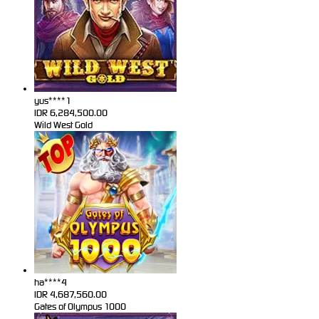
yus****1
IDR
6,284,500.00
Wild West Gold
ha****4
IDR
4,687,560.00
Gates of Olympus 1000