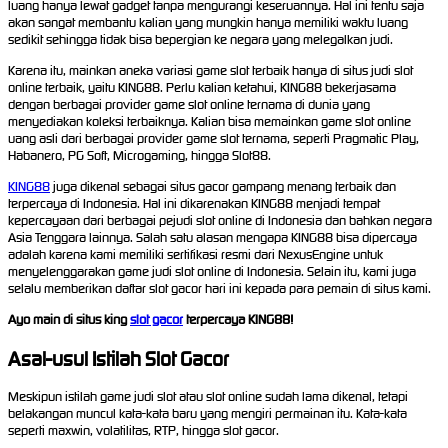
luang hanya lewat gadget tanpa mengurangi keseruannya. Hal ini tentu saja
akan sangat membantu kalian yang mungkin hanya memiliki waktu luang
sedikit sehingga tidak bisa bepergian ke negara yang melegalkan judi.
Karena itu, mainkan aneka variasi game slot terbaik hanya di situs judi slot
online terbaik, yaitu KING88. Perlu kalian ketahui, KING88 bekerjasama
dengan berbagai provider game slot online ternama di dunia yang
menyediakan koleksi terbaiknya. Kalian bisa memainkan game slot online
uang asli dari berbagai provider game slot ternama, seperti Pragmatic Play,
Habanero, PG Soft, Microgaming, hingga Slot88.
KING88
juga dikenal sebagai situs gacor gampang menang terbaik dan
terpercaya di Indonesia. Hal ini dikarenakan KING88 menjadi tempat
kepercayaan dari berbagai pejudi slot online di Indonesia dan bahkan negara
Asia Tenggara lainnya. Salah satu alasan mengapa KING88 bisa dipercaya
adalah karena kami memiliki sertifikasi resmi dari NexusEngine untuk
menyelenggarakan game judi slot online di Indonesia. Selain itu, kami juga
selalu memberikan daftar slot gacor hari ini kepada para pemain di situs kami.
Ayo main di situs king
slot gacor
terpercaya KING88!
Asal-usul Istilah Slot Gacor
Meskipun istilah game judi slot atau slot online sudah lama dikenal, tetapi
belakangan muncul kata-kata baru yang mengiri permainan itu. Kata-kata
seperti maxwin, volatilitas, RTP, hingga slot gacor.