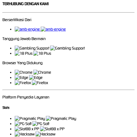
TERHUBUNG DENGAN KAMI
Bersertifikasi Dari
Tanggung Jawab Bermain
Browser Yang Didukung
Platform Penyedia Layanan
Slots