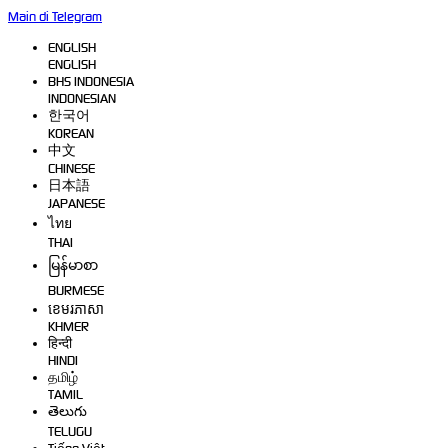
Main di Telegram
ENGLISH
ENGLISH
BHS INDONESIA
INDONESIAN
한국어
KOREAN
中文
CHINESE
日本語
JAPANESE
ไทย
THAI
မြန်မာစာ
BURMESE
ខេមរភាសា
KHMER
हिन्दी
HINDI
தமிழ்
TAMIL
తెలుగు
TELUGU