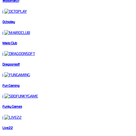
Worldmatch
i
Octoplay
i
Mario Club
i
Dragoonsoft
i
Fun Gaming
i
Funky Games
i
Live22