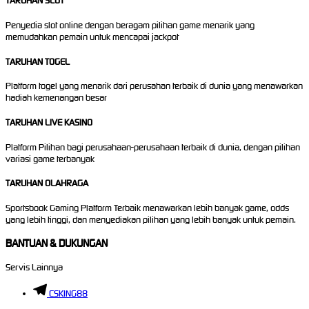
TARUHAN SLOT
Penyedia slot online dengan beragam pilihan game menarik yang
memudahkan pemain untuk mencapai jackpot
TARUHAN TOGEL
Platform togel yang menarik dari perusahan terbaik di dunia yang menawarkan
hadiah kemenangan besar
TARUHAN LIVE KASINO
Platform Pilihan bagi perusahaan-perusahaan terbaik di dunia, dengan pilihan
variasi game terbanyak
TARUHAN OLAHRAGA
Sportsbook Gaming Platform Terbaik menawarkan lebih banyak game, odds
yang lebih tinggi, dan menyediakan pilihan yang lebih banyak untuk pemain.
BANTUAN & DUKUNGAN
Servis Lainnya
CSKING88