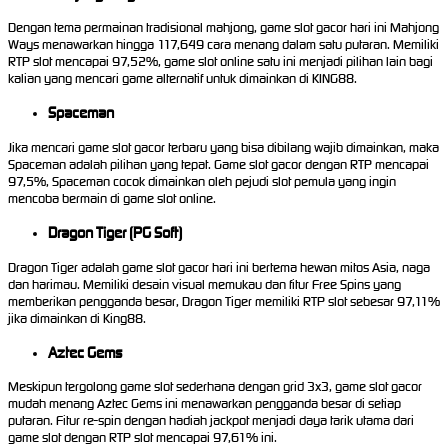
Dengan tema permainan tradisional mahjong, game slot gacor hari ini Mahjong
Ways menawarkan hingga 117,649 cara menang dalam satu putaran. Memiliki
RTP slot mencapai 97,52%, game slot online satu ini menjadi pilihan lain bagi
kalian yang mencari game alternatif untuk dimainkan di KING88.
Spaceman
Jika mencari game slot gacor terbaru yang bisa dibilang wajib dimainkan, maka
Spaceman adalah pilihan yang tepat. Game slot gacor dengan RTP mencapai
97,5%, Spaceman cocok dimainkan oleh pejudi slot pemula yang ingin
mencoba bermain di game slot online.
Dragon Tiger (PG Soft)
Dragon Tiger adalah game slot gacor hari ini bertema hewan mitos Asia, naga
dan harimau. Memiliki desain visual memukau dan fitur Free Spins yang
memberikan pengganda besar, Dragon Tiger memiliki RTP slot sebesar 97,11%
jika dimainkan di King88.
Aztec Gems
Meskipun tergolong game slot sederhana dengan grid 3x3, game slot gacor
mudah menang Aztec Gems ini menawarkan pengganda besar di setiap
putaran. Fitur re-spin dengan hadiah jackpot menjadi daya tarik utama dari
game slot dengan RTP slot mencapai 97,61% ini.