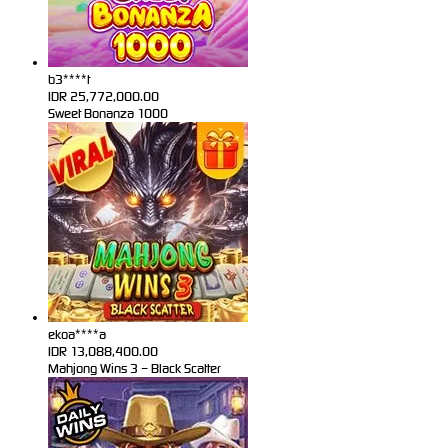
b3****t
IDR
25,772,000.00
Sweet Bonanza 1000
ekoa****a
IDR
13,088,400.00
Mahjong Wins 3 – Black Scatter