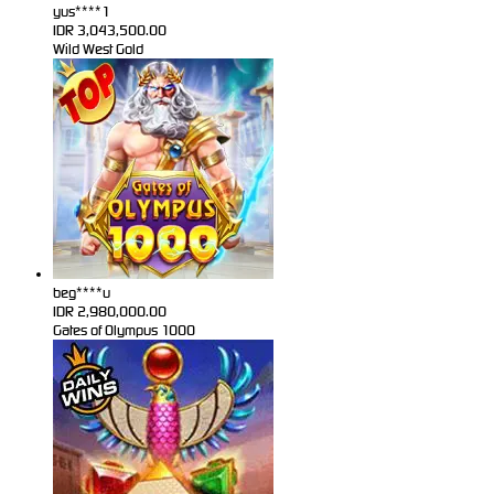
yus****1
IDR
3,043,500.00
Wild West Gold
beg****u
IDR
2,980,000.00
Gates of Olympus 1000