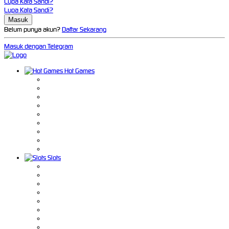
Lupa Kata Sandi?
Lupa Kata Sandi?
Belum punya akun?
Daftar Sekarang
Masuk dengan Telegram
Hot Games
Slots