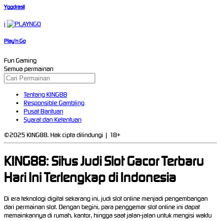
Yggdrasil
i
Play'n Go
Fun Gaming
Semua permainan
Tentang KING88
Responsible Gambling
Pusat Bantuan
Syarat dan Ketentuan
©2025 KING88. Hak cipta dilindungi | 18+
KING88: Situs Judi Slot Gacor Terbaru
Hari Ini Terlengkap di Indonesia
Di era teknologi digital sekarang ini, judi slot online menjadi pengembangan
dari permainan slot. Dengan begini, para penggemar slot online ini dapat
memainkannya di rumah, kantor, hingga saat jalan-jalan untuk mengisi waktu