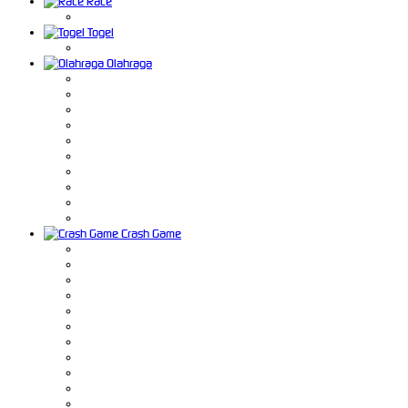
Race
Togel
Olahraga
Crash Game