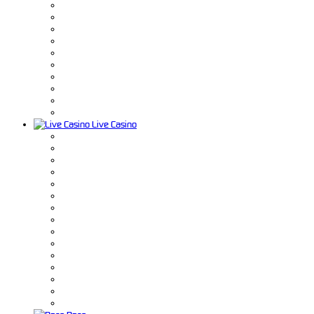
Live Casino