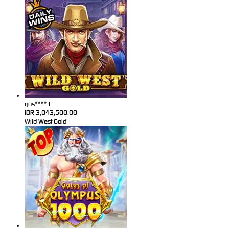
yus****1
IDR
3,043,500.00
Wild West Gold