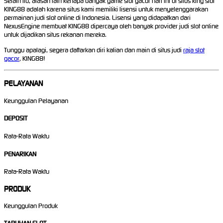
Selain itu, alasan lain kenapa banyak game slot gacor hari ini di situs king slot
KING88 adalah karena situs kami memiliki lisensi untuk menyelenggarakan
permainan judi slot online di Indonesia. Lisensi yang didapatkan dari
NexusEngine membuat KING88 dipercaya oleh banyak provider judi slot online
untuk dijadikan situs rekanan mereka.
Tunggu apalagi, segera daftarkan diri kalian dan main di situs judi
raja slot
gacor
, KING88!
PELAYANAN
Keunggulan Pelayanan
DEPOSIT
Rata-Rata Waktu
PENARIKAN
Rata-Rata Waktu
PRODUK
Keunggulan Produk