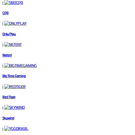
i
CQ9
i
Only Play
i
Netent
i
Big Time Gaming
i
Red Tiger
i
Skywind
i