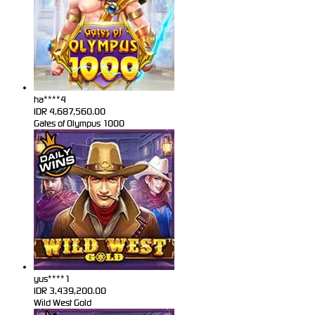
ha****4
IDR
4,687,560.00
Gates of Olympus 1000
yus****1
IDR
3,439,200.00
Wild West Gold