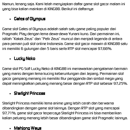
Namun, tenang saja. Kami telah menyiapkan daftar game slot gacor malam ini
yang bisa kalian mainkan di KING88. Berikut ini daftarnya:
Gates of Olympus
Game slot Gates of Olympus adalah salah satu game paling populer dari
Pragmatic Play dengan tema dewa-dewa Yunani kuno. Dari permainan ini,
istilah “Kakek Zeus” dan “Petir Zeus” muncul dan menjadi legenda di antara
para pemain judi slot online Indonesia. Game slot gacor maxwin di KING88 satu
ini memiliki 6 gulungan dan 5 baris serta RTP slot mencapai 97,66%.
Lucky Neko
Game slot PG Soft Lucky Neko di KING88 ini menawarkan pengalaman bermain
yang manis dengan tema kucing keberuntungan dari Jepang. Permainan slot
gacor gampang menang ini memiliki fitur pengganda dan simbol mega yang
dapat meningkatkan peluang menang besar dengan RTP slot sebesar 97,25%.
Starlight Princess
Starlight Princess memiliki tema anime yang lebih cerah dan berwarna
dibandingkan dengan game slot lainnya. Dengan RTP slot yang mencapai
97,71%, game slot gacor terpercaya Starlight Princess ini bisa memberikan
kalian peluang menang lebih besar dibandingkan game slot Pragmatic lainnya.
Mahjong Ways