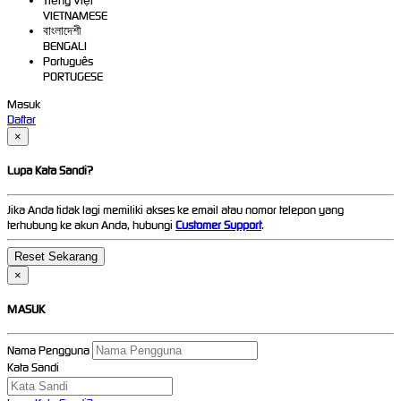
Tiếng Việt
VIETNAMESE
বাংলাদেশী
BENGALI
Português
PORTUGESE
Masuk
Daftar
×
Lupa Kata Sandi?
Jika Anda tidak lagi memiliki akses ke email atau nomor telepon yang
terhubung ke akun Anda, hubungi
Customer Support
.
×
MASUK
Nama Pengguna
Kata Sandi