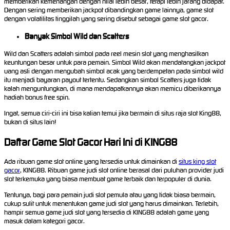
memberikan kemenangan dengan nilai lebih besar, tetapi lebih jarang didapat.
Dengan sering memberikan jackpot dibandingkan game lainnya, game slot
dengan volatilitas tinggilah yang sering disebut sebagai game slot gacor.
Banyak Simbol Wild dan Scatters
Wild dan Scatters adalah simbol pada reel mesin slot yang menghasilkan
keuntungan besar untuk para pemain. Simbol Wild akan mendatangkan jackpot
uang asli dengan mengubah simbol acak yang berdempetan pada simbol wild
itu menjadi bayaran payout tertentu. Sedangkan simbol Scatters juga tidak
kalah menguntungkan, di mana mendapatkannya akan memicu diberikannya
hadiah bonus free spin.
Ingat, semua ciri-ciri ini bisa kalian temui jika bermain di situs raja slot King88,
bukan di situs lain!
Daftar Game Slot Gacor Hari Ini di KING88
Ada ribuan game slot online yang tersedia untuk dimainkan di
situs king slot
gacor
, KING88. Ribuan game judi slot online berasal dari puluhan provider judi
slot terkemuka yang biasa membuat game terbaik dan terpopuler di dunia.
Tentunya, bagi para pemain judi slot pemula atau yang tidak biasa bermain,
cukup sulit untuk menentukan game judi slot yang harus dimainkan. Terlebih,
hampir semua game judi slot yang tersedia di KING88 adalah game yang
masuk dalam kategori gacor.