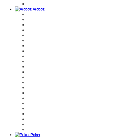
Arcade
Poker