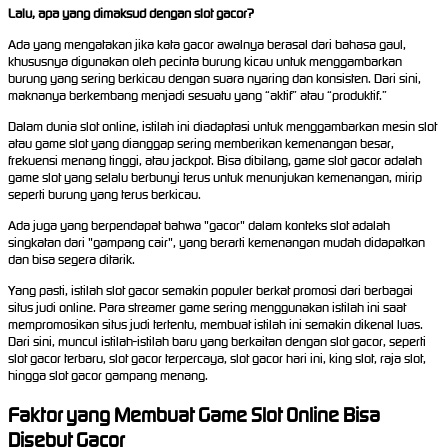
Lalu, apa yang dimaksud dengan slot gacor?
Ada yang mengatakan jika kata gacor awalnya berasal dari bahasa gaul,
khususnya digunakan oleh pecinta burung kicau untuk menggambarkan
burung yang sering berkicau dengan suara nyaring dan konsisten. Dari sini,
maknanya berkembang menjadi sesuatu yang “aktif” atau “produktif.”
Dalam dunia slot online, istilah ini diadaptasi untuk menggambarkan mesin slot
atau game slot yang dianggap sering memberikan kemenangan besar,
frekuensi menang tinggi, atau jackpot. Bisa dibilang, game slot gacor adalah
game slot yang selalu berbunyi terus untuk menunjukan kemenangan, mirip
seperti burung yang terus berkicau.
Ada juga yang berpendapat bahwa "gacor" dalam konteks slot adalah
singkatan dari "gampang cair", yang berarti kemenangan mudah didapatkan
dan bisa segera ditarik.
Yang pasti, istilah slot gacor semakin populer berkat promosi dari berbagai
situs judi online. Para streamer game sering menggunakan istilah ini saat
mempromosikan situs judi tertentu, membuat istilah ini semakin dikenal luas.
Dari sini, muncul istilah-istilah baru yang berkaitan dengan slot gacor, seperti
slot gacor terbaru, slot gacor terpercaya, slot gacor hari ini, king slot, raja slot,
hingga slot gacor gampang menang.
Faktor yang Membuat Game Slot Online Bisa
Disebut Gacor