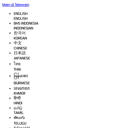
Main di Telegram
ENGLISH
ENGLISH
BHS INDONESIA
INDONESIAN
한국어
KOREAN
中文
CHINESE
日本語
JAPANESE
ไทย
THAI
မြန်မာစာ
BURMESE
ខេមរភាសា
KHMER
हिन्दी
HINDI
தமிழ்
TAMIL
తెలుగు
TELUGU