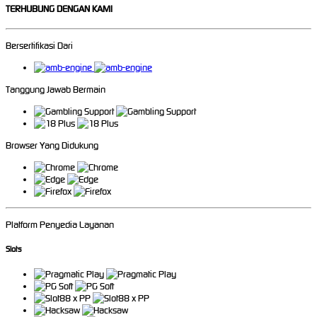
TERHUBUNG DENGAN KAMI
Bersertifikasi Dari
Tanggung Jawab Bermain
Browser Yang Didukung
Platform Penyedia Layanan
Slots