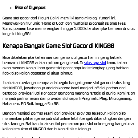
Rise of Olympus
Game slot gacor dari Play’N Go ini memiliki tema mitologi Yunani ini.
Menawarkan fitur unik "Hand of God" dan multiplier progresif selama Free
Spins, pemain bisa memenangkan hingga 5.000x taruhan jika bermain di situs
king slot King88!
Kenapa Banyak Game Slot Gacor di KING88
Bisa dikatakan jika kalian mencari game slot gacor hari ini yang terbaik,
bermain di KING88 adalah pilihan yang tepat. Di
situs raja slot
kami, kalian
akan menemukan pilihan game slot gacor populer terlengkap yang bahkan
tidak bisa kalian dapatkan di situs lainnya.
Jika kalian bertanya kenapa ada begitu banyak game slot gacor di situs king
slot KING88, jawabannya adalah karena kami menjadi official partner dari
berbagai provider judi slot gacor gampang menang terbaik di dunia. Kami telah
menjadi partner resmi dari provider slot seperti Pragmatic Play, Microgaming,
Habanero, PG Soft, hingga Slot88.
Dengan menjadi partner resmi dari provider-provider tersebut, kalian bisa
memainkan pilihan game judi slot online lebih banyak dibandingkan dengan
situs lainnya. Bahkan, tidak sedikit permainan judi slot online yang hanya bisa
kalian temukan di KING88 dan bukan di situs lainnya.