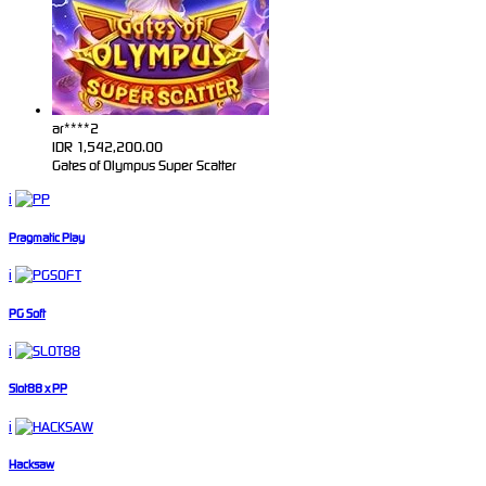
ar****2
IDR
1,542,200.00
Gates of Olympus Super Scatter
i
Pragmatic Play
i
PG Soft
i
Slot88 x PP
i
Hacksaw