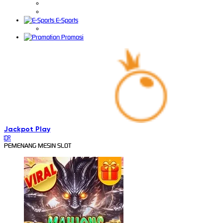
E-Sports
Promosi
Jackpot
Play
IDR
PEMENANG MESIN SLOT