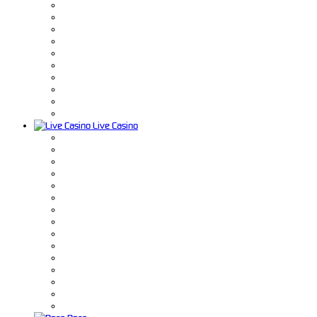
Live Casino