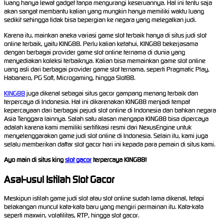
luang hanya lewat gadget tanpa mengurangi keseruannya. Hal ini tentu saja
akan sangat membantu kalian yang mungkin hanya memiliki waktu luang
sedikit sehingga tidak bisa bepergian ke negara yang melegalkan judi.
Karena itu, mainkan aneka variasi game slot terbaik hanya di situs judi slot
online terbaik, yaitu KING88. Perlu kalian ketahui, KING88 bekerjasama
dengan berbagai provider game slot online ternama di dunia yang
menyediakan koleksi terbaiknya. Kalian bisa memainkan game slot online
uang asli dari berbagai provider game slot ternama, seperti Pragmatic Play,
Habanero, PG Soft, Microgaming, hingga Slot88.
KING88
juga dikenal sebagai situs gacor gampang menang terbaik dan
terpercaya di Indonesia. Hal ini dikarenakan KING88 menjadi tempat
kepercayaan dari berbagai pejudi slot online di Indonesia dan bahkan negara
Asia Tenggara lainnya. Salah satu alasan mengapa KING88 bisa dipercaya
adalah karena kami memiliki sertifikasi resmi dari NexusEngine untuk
menyelenggarakan game judi slot online di Indonesia. Selain itu, kami juga
selalu memberikan daftar slot gacor hari ini kepada para pemain di situs kami.
Ayo main di situs king
slot gacor
terpercaya KING88!
Asal-usul Istilah Slot Gacor
Meskipun istilah game judi slot atau slot online sudah lama dikenal, tetapi
belakangan muncul kata-kata baru yang mengiri permainan itu. Kata-kata
seperti maxwin, volatilitas, RTP, hingga slot gacor.