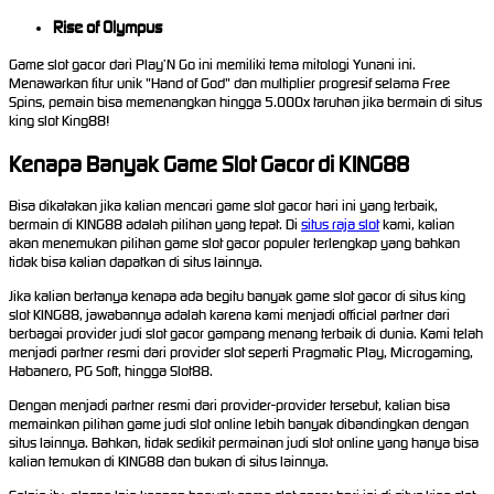
Rise of Olympus
Game slot gacor dari Play’N Go ini memiliki tema mitologi Yunani ini.
Menawarkan fitur unik "Hand of God" dan multiplier progresif selama Free
Spins, pemain bisa memenangkan hingga 5.000x taruhan jika bermain di situs
king slot King88!
Kenapa Banyak Game Slot Gacor di KING88
Bisa dikatakan jika kalian mencari game slot gacor hari ini yang terbaik,
bermain di KING88 adalah pilihan yang tepat. Di
situs raja slot
kami, kalian
akan menemukan pilihan game slot gacor populer terlengkap yang bahkan
tidak bisa kalian dapatkan di situs lainnya.
Jika kalian bertanya kenapa ada begitu banyak game slot gacor di situs king
slot KING88, jawabannya adalah karena kami menjadi official partner dari
berbagai provider judi slot gacor gampang menang terbaik di dunia. Kami telah
menjadi partner resmi dari provider slot seperti Pragmatic Play, Microgaming,
Habanero, PG Soft, hingga Slot88.
Dengan menjadi partner resmi dari provider-provider tersebut, kalian bisa
memainkan pilihan game judi slot online lebih banyak dibandingkan dengan
situs lainnya. Bahkan, tidak sedikit permainan judi slot online yang hanya bisa
kalian temukan di KING88 dan bukan di situs lainnya.