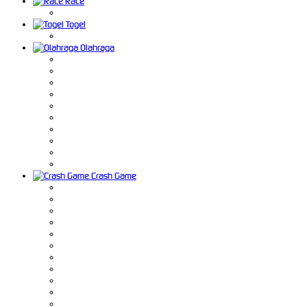
Race
Togel
Olahraga
Crash Game