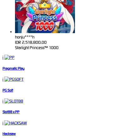
honju****h
IDR
2,518,800.00
Starlight Princess™ 1000
i
Pragmatic Play
i
PG Soft
i
Slot88 x PP
i
Hacksaw