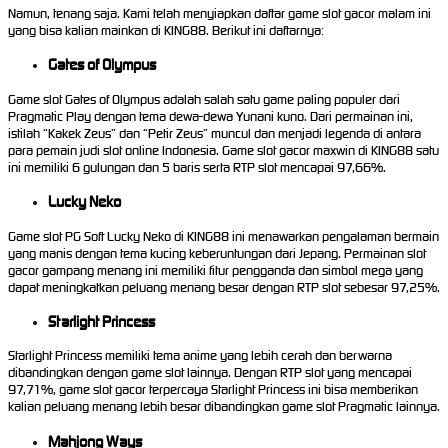
Namun, tenang saja. Kami telah menyiapkan daftar game slot gacor malam ini
yang bisa kalian mainkan di KING88. Berikut ini daftarnya:
Gates of Olympus
Game slot Gates of Olympus adalah salah satu game paling populer dari
Pragmatic Play dengan tema dewa-dewa Yunani kuno. Dari permainan ini,
istilah “Kakek Zeus” dan “Petir Zeus” muncul dan menjadi legenda di antara
para pemain judi slot online Indonesia. Game slot gacor maxwin di KING88 satu
ini memiliki 6 gulungan dan 5 baris serta RTP slot mencapai 97,66%.
Lucky Neko
Game slot PG Soft Lucky Neko di KING88 ini menawarkan pengalaman bermain
yang manis dengan tema kucing keberuntungan dari Jepang. Permainan slot
gacor gampang menang ini memiliki fitur pengganda dan simbol mega yang
dapat meningkatkan peluang menang besar dengan RTP slot sebesar 97,25%.
Starlight Princess
Starlight Princess memiliki tema anime yang lebih cerah dan berwarna
dibandingkan dengan game slot lainnya. Dengan RTP slot yang mencapai
97,71%, game slot gacor terpercaya Starlight Princess ini bisa memberikan
kalian peluang menang lebih besar dibandingkan game slot Pragmatic lainnya.
Mahjong Ways