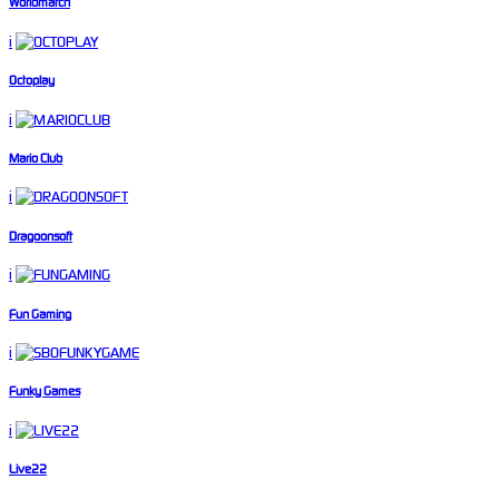
Worldmatch
i
Octoplay
i
Mario Club
i
Dragoonsoft
i
Fun Gaming
i
Funky Games
i
Live22