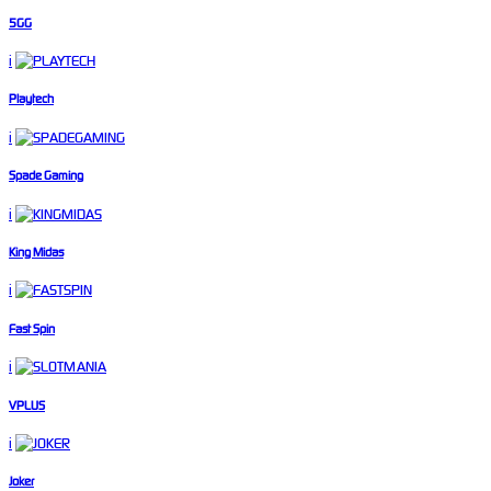
5GG
i
Playtech
i
Spade Gaming
i
King Midas
i
Fast Spin
i
VPLUS
i
Joker