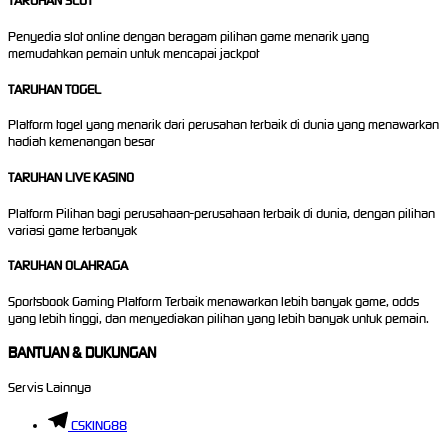
TARUHAN SLOT
Penyedia slot online dengan beragam pilihan game menarik yang
memudahkan pemain untuk mencapai jackpot
TARUHAN TOGEL
Platform togel yang menarik dari perusahan terbaik di dunia yang menawarkan
hadiah kemenangan besar
TARUHAN LIVE KASINO
Platform Pilihan bagi perusahaan-perusahaan terbaik di dunia, dengan pilihan
variasi game terbanyak
TARUHAN OLAHRAGA
Sportsbook Gaming Platform Terbaik menawarkan lebih banyak game, odds
yang lebih tinggi, dan menyediakan pilihan yang lebih banyak untuk pemain.
BANTUAN & DUKUNGAN
Servis Lainnya
CSKING88