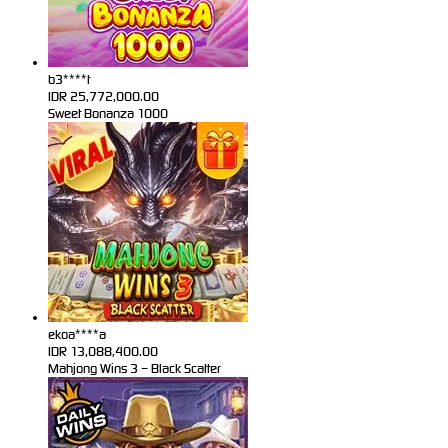
b3****t
IDR
25,772,000.00
Sweet Bonanza 1000
ekoa****a
IDR
13,088,400.00
Mahjong Wins 3 – Black Scatter