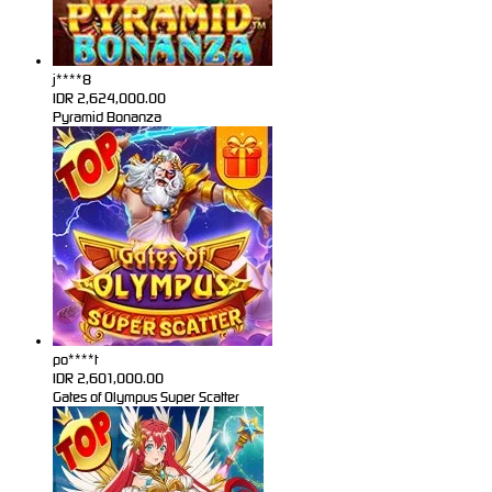
j****8
IDR
2,624,000.00
Pyramid Bonanza
po****t
IDR
2,601,000.00
Gates of Olympus Super Scatter