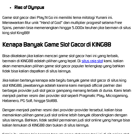
Rise of Olympus
Game slot gacor dari Play’N Go ini memiliki tema mitologi Yunani ini.
Menawarkan fitur unik "Hand of God" dan multiplier progresif selama Free
Spins, pemain bisa memenangkan hingga 5.000x taruhan jika bermain di situs
king slot King88!
Kenapa Banyak Game Slot Gacor di KING88
Bisa dikatakan jika kalian mencari game slot gacor hari ini yang terbaik,
bermain di KING88 adalah pilihan yang tepat. Di
situs raja slot
kami, kalian
akan menemukan pilihan game slot gacor populer terlengkap yang bahkan
tidak bisa kalian dapatkan di situs lainnya.
Jika kalian bertanya kenapa ada begitu banyak game slot gacor di situs king
slot KING88, jawabannya adalah karena kami menjadi official partner dari
berbagai provider judi slot gacor gampang menang terbaik di dunia. Kami telah
menjadi partner resmi dari provider slot seperti Pragmatic Play, Microgaming,
Habanero, PG Soft, hingga Slot88.
Dengan menjadi partner resmi dari provider-provider tersebut, kalian bisa
memainkan pilihan game judi slot online lebih banyak dibandingkan dengan
situs lainnya. Bahkan, tidak sedikit permainan judi slot online yang hanya bisa
kalian temukan di KING88 dan bukan di situs lainnya.