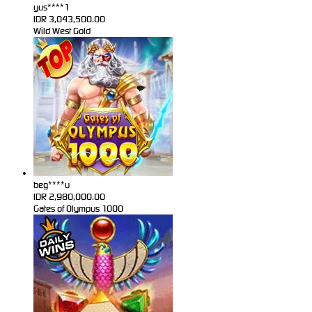
yus****1
IDR
3,043,500.00
Wild West Gold
beg****u
IDR
2,980,000.00
Gates of Olympus 1000