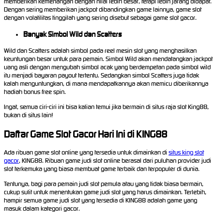
memberikan kemenangan dengan nilai lebih besar, tetapi lebih jarang didapat.
Dengan sering memberikan jackpot dibandingkan game lainnya, game slot
dengan volatilitas tinggilah yang sering disebut sebagai game slot gacor.
Banyak Simbol Wild dan Scatters
Wild dan Scatters adalah simbol pada reel mesin slot yang menghasilkan
keuntungan besar untuk para pemain. Simbol Wild akan mendatangkan jackpot
uang asli dengan mengubah simbol acak yang berdempetan pada simbol wild
itu menjadi bayaran payout tertentu. Sedangkan simbol Scatters juga tidak
kalah menguntungkan, di mana mendapatkannya akan memicu diberikannya
hadiah bonus free spin.
Ingat, semua ciri-ciri ini bisa kalian temui jika bermain di situs raja slot King88,
bukan di situs lain!
Daftar Game Slot Gacor Hari Ini di KING88
Ada ribuan game slot online yang tersedia untuk dimainkan di
situs king slot
gacor
, KING88. Ribuan game judi slot online berasal dari puluhan provider judi
slot terkemuka yang biasa membuat game terbaik dan terpopuler di dunia.
Tentunya, bagi para pemain judi slot pemula atau yang tidak biasa bermain,
cukup sulit untuk menentukan game judi slot yang harus dimainkan. Terlebih,
hampir semua game judi slot yang tersedia di KING88 adalah game yang
masuk dalam kategori gacor.