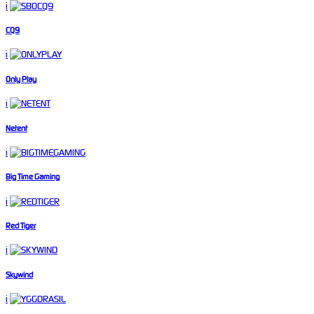
i
CQ9
i
Only Play
i
Netent
i
Big Time Gaming
i
Red Tiger
i
Skywind
i