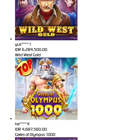
yus****1
IDR
6,284,500.00
Wild West Gold
ha****4
IDR
4,687,560.00
Gates of Olympus 1000