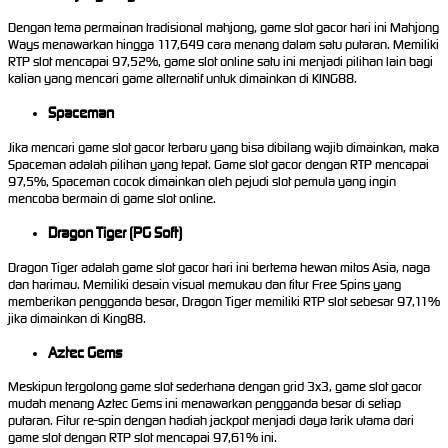
Dengan tema permainan tradisional mahjong, game slot gacor hari ini Mahjong
Ways menawarkan hingga 117,649 cara menang dalam satu putaran. Memiliki
RTP slot mencapai 97,52%, game slot online satu ini menjadi pilihan lain bagi
kalian yang mencari game alternatif untuk dimainkan di KING88.
Spaceman
Jika mencari game slot gacor terbaru yang bisa dibilang wajib dimainkan, maka
Spaceman adalah pilihan yang tepat. Game slot gacor dengan RTP mencapai
97,5%, Spaceman cocok dimainkan oleh pejudi slot pemula yang ingin
mencoba bermain di game slot online.
Dragon Tiger (PG Soft)
Dragon Tiger adalah game slot gacor hari ini bertema hewan mitos Asia, naga
dan harimau. Memiliki desain visual memukau dan fitur Free Spins yang
memberikan pengganda besar, Dragon Tiger memiliki RTP slot sebesar 97,11%
jika dimainkan di King88.
Aztec Gems
Meskipun tergolong game slot sederhana dengan grid 3x3, game slot gacor
mudah menang Aztec Gems ini menawarkan pengganda besar di setiap
putaran. Fitur re-spin dengan hadiah jackpot menjadi daya tarik utama dari
game slot dengan RTP slot mencapai 97,61% ini.