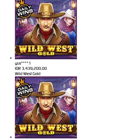
yus****1
IDR
3,439,200.00
Wild West Gold