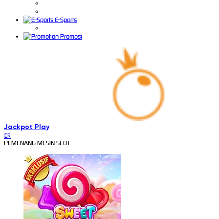
E-Sports
Promosi
Jackpot
Play
IDR
PEMENANG MESIN SLOT