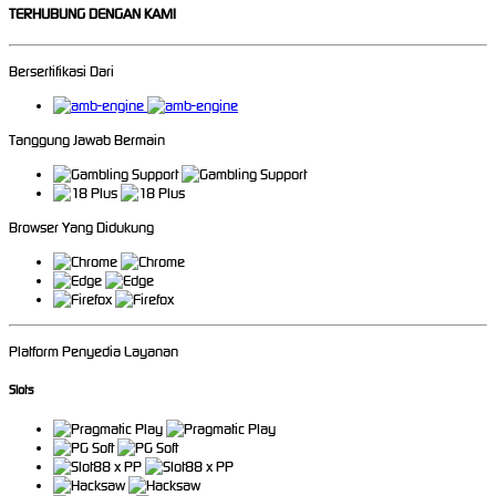
TERHUBUNG DENGAN KAMI
Bersertifikasi Dari
Tanggung Jawab Bermain
Browser Yang Didukung
Platform Penyedia Layanan
Slots